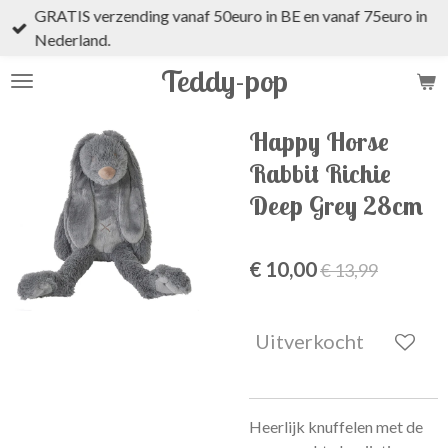
GRATIS verzending vanaf 50euro in BE en vanaf 75euro in
Ga
Nederland.
direct
naar
Teddy-pop
de
hoofdinhoud
Happy Horse
Rabbit Richie
Deep Grey 28cm
€ 10,00
€ 13,99
Uitverkocht
Heerlijk knuffelen met de