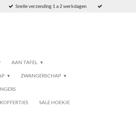
Snelle verzending 1 a 2 werkdagen
AAN TAFEL
AP
ZWANGERSCHAP
ANGERS
KOFFERTJES
SALE HOEKJE