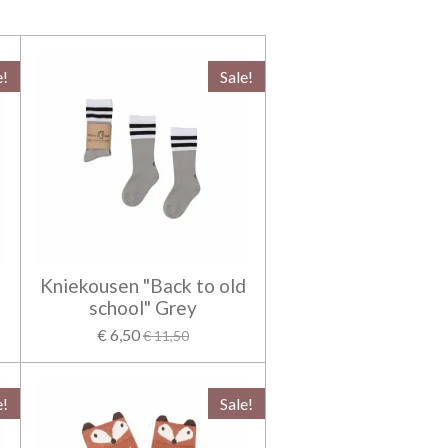
e!
Sale!
d
Kniekousen "Back to old
school" Grey
€ 6,50
€ 11,50
e!
Sale!