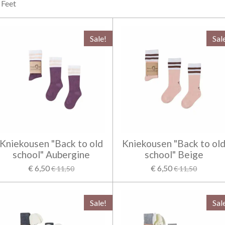
Feet
Sale!
Sal
Kniekousen "Back to old
Kniekousen "Back to ol
school" Aubergine
school" Beige
€ 6,50
€ 6,50
€ 11,50
€ 11,50
Sale!
Sal