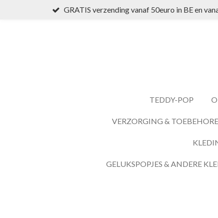
GRATIS verzending vanaf 50euro in BE en vana
Ga
direct
naar
de
hoofdinhoud
TEDDY-POP
O
VERZORGING & TOEBEHOR
KLEDI
GELUKSPOPJES & ANDERE KLE