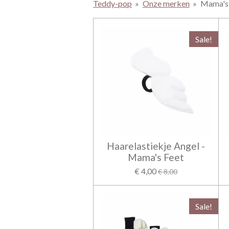
Teddy-pop
»
Onze merken
»
Mama's 
Sale!
Haarelastiekje Angel -
Mama's Feet
€ 4,00
€ 8,00
Sale!