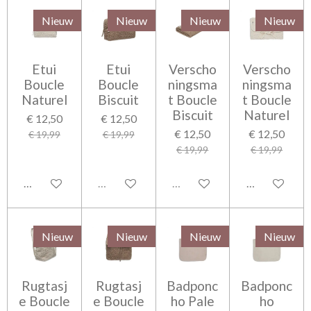
Nieuw
Nieuw
Nieuw
Nieuw
Etui
Etui
Verscho
Verscho
Boucle
Boucle
ningsma
ningsma
Naturel
Biscuit
t Boucle
t Boucle
Biscuit
Naturel
€ 12,50
€ 12,50
€ 12,50
€ 12,50
€ 19,99
€ 19,99
€ 19,99
€ 19,99
In winkelwagen
Uitverkocht
Uitverkocht
In winkelwag
Nieuw
Nieuw
Nieuw
Nieuw
Rugtasj
Rugtasj
Badponc
Badponc
e Boucle
e Boucle
ho Pale
ho