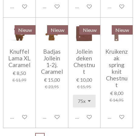
In winkelwagen
In winkelwagen
In winkelwagen
Uitverkocht
Nieuw
Nieuw
Nieuw
Nieuw
Knuffel
Badjas
Jollein
Kruikenz
Lama XL
Jollein
deken
ak
Caramel
1-2j.
Chestnu
spring
Caramel
t
knit
€ 8,50
Chestnu
€ 15,00
€ 10,00
€ 11,99
t
€ 23,95
€ 15,95
€ 8,00
€ 14,95
In winkelwagen
In winkelwagen
In winkelwagen
In winkelwag