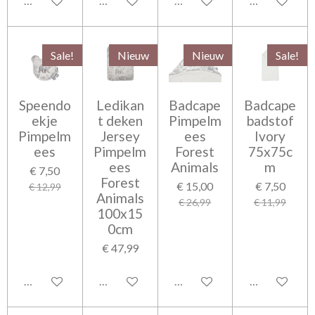
In winkelwagen
In winkelwagen
In winkelwagen
In winkelwag
Sale!
Nieuw
Nieuw
Sale!
Speendo
Ledikan
Badcape
Badcape
ekje
t deken
Pimpelm
badstof
Pimpelm
Jersey
ees
Ivory
ees
Pimpelm
Forest
75x75c
ees
Animals
m
€ 7,50
Forest
€ 15,00
€ 7,50
€ 12,99
Animals
€ 26,99
€ 11,99
100x15
0cm
€ 47,99
In winkelwagen
In winkelwagen
In winkelwagen
In winkelwag