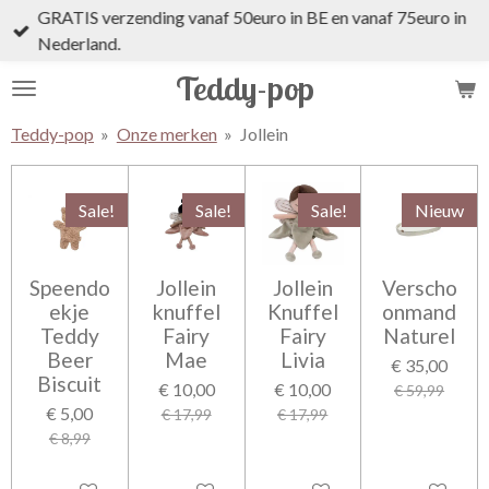
GRATIS verzending vanaf 50euro in BE en vanaf 75euro in
Ga
Nederland.
direct
naar
Teddy-pop
de
hoofdinhoud
Teddy-pop
»
Onze merken
»
Jollein
Sale!
Sale!
Sale!
Nieuw
Speendo
Jollein
Jollein
Verscho
ekje
knuffel
Knuffel
onmand
Teddy
Fairy
Fairy
Naturel
Beer
Mae
Livia
€ 35,00
Biscuit
€ 10,00
€ 10,00
€ 59,99
€ 5,00
€ 17,99
€ 17,99
€ 8,99