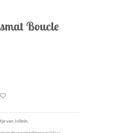
smat Boucle
e van Jollein.
n in de wasmachiene en klaar.