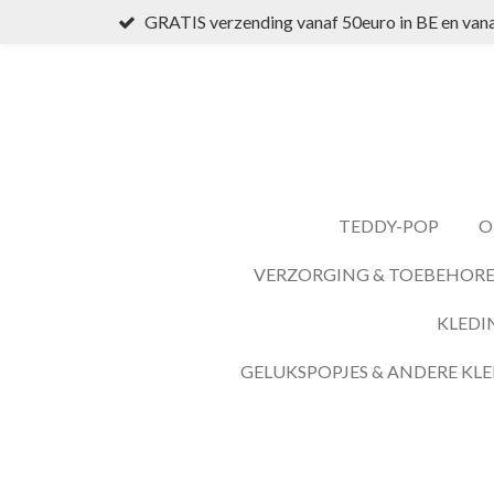
GRATIS verzending vanaf 50euro in BE en vana
Ga
direct
naar
de
hoofdinhoud
TEDDY-POP
O
VERZORGING & TOEBEHOR
KLEDI
GELUKSPOPJES & ANDERE KLE