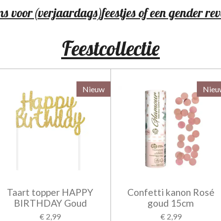
s voor (verjaardags)feestjes of een gender rev
Feestcollectie
Nieuw
Nieu
Taart topper HAPPY
Confetti kanon Rosé
BIRTHDAY Goud
goud 15cm
€ 2,99
€ 2,99