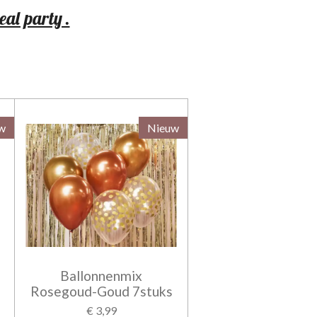
eal party .
w
Nieuw
Ballonnenmix
Rosegoud-Goud 7stuks
€ 3,99