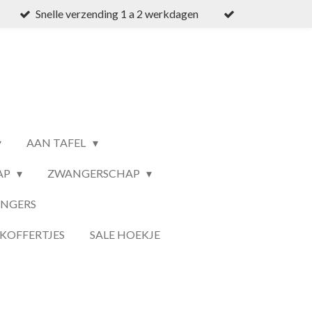
Snelle verzending 1 a 2 werkdagen
AAN TAFEL
AP
ZWANGERSCHAP
ANGERS
KOFFERTJES
SALE HOEKJE