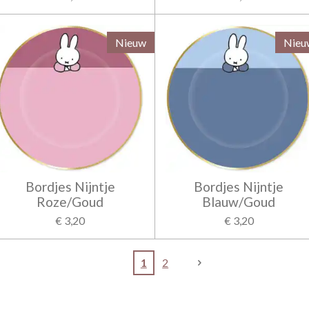
Nieuw
Nieu
Bordjes Nijntje
Bordjes Nijntje
Roze/Goud
Blauw/Goud
€ 3,20
€ 3,20
1
2