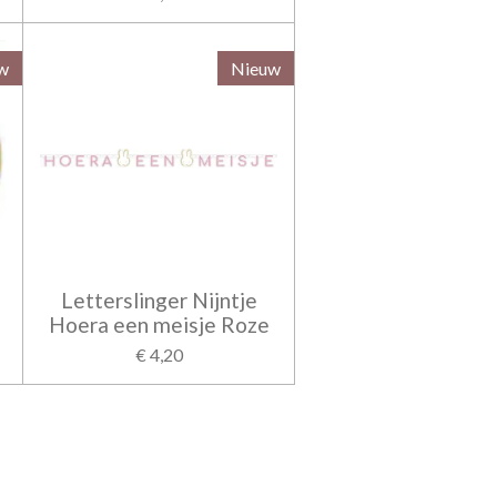
w
Nieuw
Letterslinger Nijntje
Hoera een meisje Roze
€ 4,20