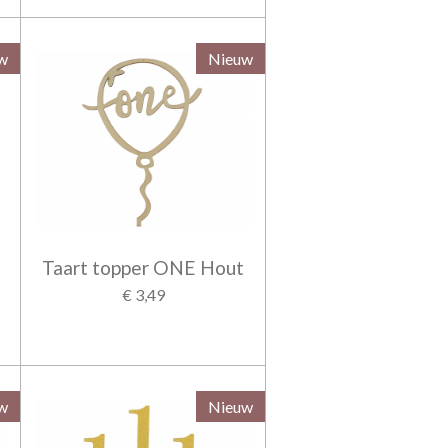
w
Nieuw
Taart topper ONE Hout
€ 3,49
w
Nieuw