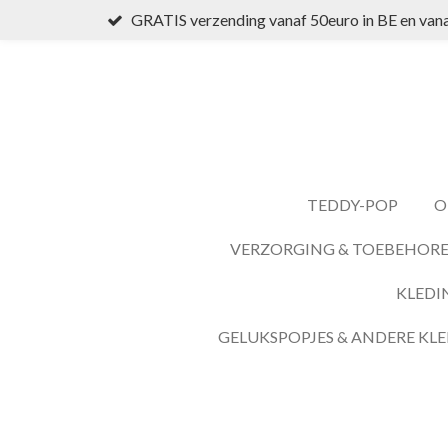
GRATIS verzending vanaf 50euro in BE en vana
Ga
direct
naar
de
hoofdinhoud
TEDDY-POP
O
VERZORGING & TOEBEHOR
KLEDI
GELUKSPOPJES & ANDERE KLE