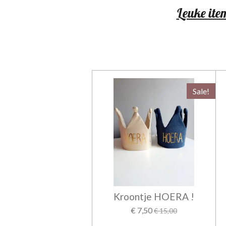
Leuke item
Sale!
Kroontje HOERA !
€ 7,50
€ 15,00