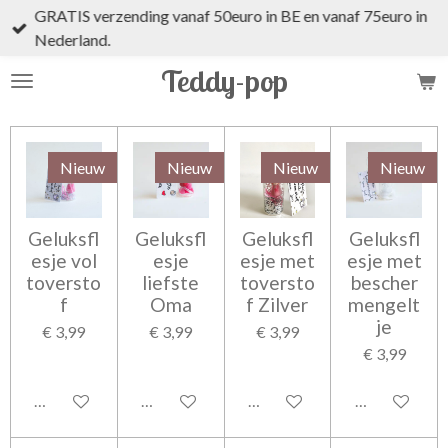
GRATIS verzending vanaf 50euro in BE en vanaf 75euro in
Ga
Nederland.
direct
naar
Teddy-pop
de
hoofdinhoud
Nieuw
Nieuw
Nieuw
Nieuw
Geluksfl
Geluksfl
Geluksfl
Geluksfl
esje vol
esje
esje met
esje met
toversto
liefste
toversto
bescher
f
Oma
f Zilver
mengelt
je
€ 3,99
€ 3,99
€ 3,99
€ 3,99
In winkelwagen
In winkelwagen
In winkelwagen
In winkelwag