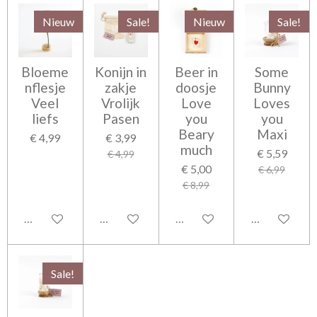
Nieuw
Sale!
Nieuw
Sale!
Bloeme
Konijn in
Beer in
Some
nflesje
zakje
doosje
Bunny
Veel
Vrolijk
Love
Loves
liefs
Pasen
you
you
Beary
Maxi
€ 4,99
€ 3,99
much
€ 5,59
€ 4,99
€ 5,00
€ 6,99
€ 8,99
In winkelwagen
In winkelwagen
In winkelwagen
In winkelwag
Sale!