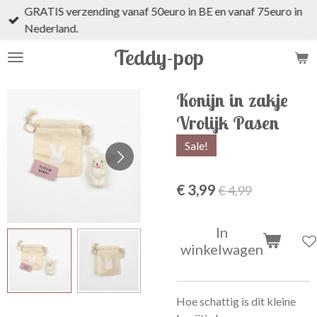
GRATIS verzending vanaf 50euro in BE en vanaf 75euro in
Ga
Nederland.
direct
naar
Teddy-pop
de
hoofdinhoud
Konijn in zakje
Vrolijk Pasen
Sale!
€ 3,99
€ 4,99
In
winkelwagen
Hoe schattig is dit kleine