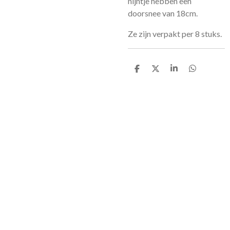
nijntje hebben een
doorsnee van 18cm.
Ze zijn verpakt per 8 stuks.
D
D
S
D
e
e
h
e
l
e
a
l
e
l
r
e
n
e
n