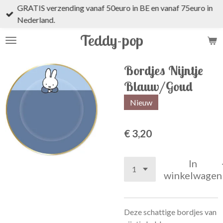
GRATIS verzending vanaf 50euro in BE en vanaf 75euro in
Ga
Nederland.
direct
naar
Teddy-pop
de
hoofdinhoud
Bordjes Nijntje
Blauw/Goud
Nieuw
€ 3,20
In
winkelwagen
Deze schattige bordjes van