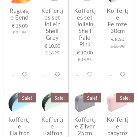
Rugtasj
Koffertj
Koffertj
Koffertj
e Eend
es set
es set
e
Jollein
Jollein
Felroze
€ 15,00
Shell
Shell
30cm
€ 24,95
Grey
Pale
€ 8,50
Pink
€ 10,00
€ 13,90
€ 10,00
€ 16,95
€ 16,95
In winkelwagen
In winkelwagen
In winkelwagen
In winkelwag
Sale!
Sale!
Sale!
Sale!
koffertj
Koffertj
Koffertj
Koffertj
e
e
e Zilver
e
Halfron
Halfron
25cm
babyroz