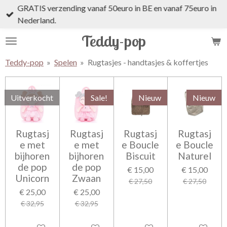
GRATIS verzending vanaf 50euro in BE en vanaf 75euro in
Ga
Nederland.
direct
naar
Teddy-pop
de
hoofdinhoud
Teddy-pop
»
Spelen
»
Rugtasjes - handtasjes & koffertjes
Uitverkocht
Sale!
Nieuw
Nieuw
Rugtasj
Rugtasj
Rugtasj
Rugtasj
e met
e met
e Boucle
e Boucle
bijhoren
bijhoren
Biscuit
Naturel
de pop
de pop
€ 15,00
€ 15,00
Unicorn
Zwaan
€ 27,50
€ 27,50
€ 25,00
€ 25,00
€ 32,95
€ 32,95