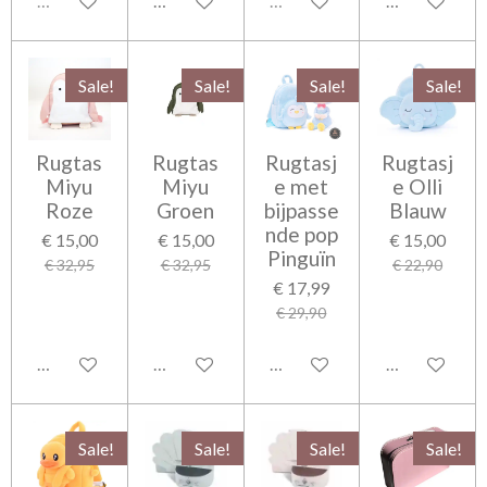
Uitverkocht
In winkelwagen
Uitverkocht
In winkelwag
Sale!
Sale!
Sale!
Sale!
Rugtas
Rugtas
Rugtasj
Rugtasj
Miyu
Miyu
e met
e Olli
Roze
Groen
bijpasse
Blauw
nde pop
€ 15,00
€ 15,00
€ 15,00
Pinguïn
€ 32,95
€ 32,95
€ 22,90
€ 17,99
€ 29,90
In winkelwagen
In winkelwagen
In winkelwagen
In winkelwag
Sale!
Sale!
Sale!
Sale!