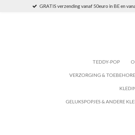
GRATIS verzending vanaf 50euro in BE en vana
Ga
direct
naar
de
hoofdinhoud
TEDDY-POP
O
VERZORGING & TOEBEHOR
KLEDI
GELUKSPOPJES & ANDERE KLE