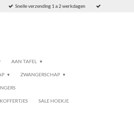
Snelle verzending 1 a 2 werkdagen
AAN TAFEL
AP
ZWANGERSCHAP
ANGERS
KOFFERTJES
SALE HOEKJE