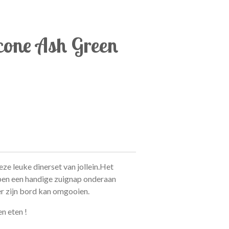
icone Ash Green
ze leuke dinerset van jollein.
Het
en een handige zuignap onderaan
er zijn bord kan omgooien.
n eten !