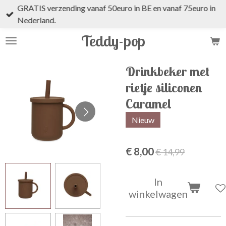
GRATIS verzending vanaf 50euro in BE en vanaf 75euro in
Ga
Nederland.
direct
naar
Teddy-pop
de
hoofdinhoud
Drinkbeker met
rietje siliconen
Caramel
Nieuw
€ 8,00
€ 14,99
In
winkelwagen