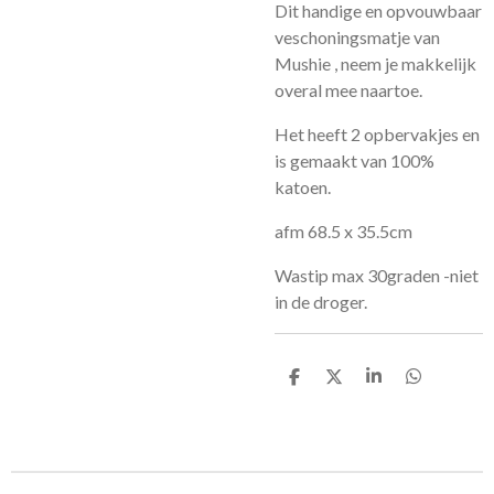
Dit handige en opvouwbaar
veschoningsmatje van
Mushie , neem je makkelijk
overal mee naartoe.
Het heeft 2 opbervakjes en
is gemaakt van 100%
katoen.
afm 68.5 x 35.5cm
Wastip max 30graden -niet
in de droger.
D
D
S
D
e
e
h
e
l
e
a
l
e
l
r
e
n
e
n