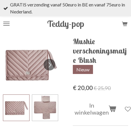
GRATIS verzending vanaf 50euro in BE en vanaf 75euro in
Ga
Nederland.
direct
naar
Teddy-pop
de
hoofdinhoud
Mushie
verschoningsmatj
e Blush
Nieuw
€ 20,00
€ 25,90
In
winkelwagen