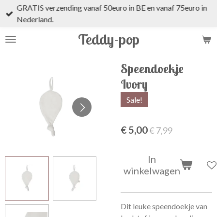
GRATIS verzending vanaf 50euro in BE en vanaf 75euro in
Ga
Nederland.
direct
naar
Teddy-pop
de
hoofdinhoud
Speendoekje
Ivory
Sale!
€ 5,00
€ 7,99
In
winkelwagen
Dit leuke speendoekje van