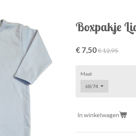
Boxpakje Li
€ 7,50
€ 12,95
Maat
In winkelwagen