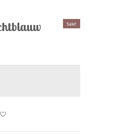
chtblauw
Sale!