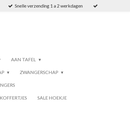
Snelle verzending 1 a 2 werkdagen
AAN TAFEL
AP
ZWANGERSCHAP
ANGERS
KOFFERTJES
SALE HOEKJE