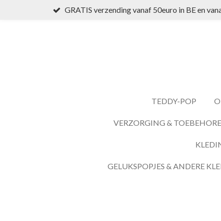
GRATIS verzending vanaf 50euro in BE en vana
Ga
direct
naar
de
hoofdinhoud
TEDDY-POP
O
VERZORGING & TOEBEHOR
KLEDI
GELUKSPOPJES & ANDERE KLE