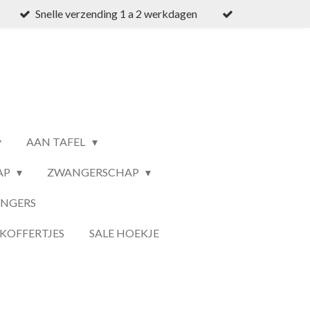
Snelle verzending 1 a 2 werkdagen
AAN TAFEL
AP
ZWANGERSCHAP
ANGERS
KOFFERTJES
SALE HOEKJE