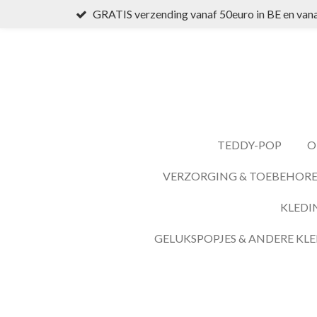
GRATIS verzending vanaf 50euro in BE en vana
Ga
direct
naar
de
hoofdinhoud
TEDDY-POP
O
VERZORGING & TOEBEHOR
KLEDI
GELUKSPOPJES & ANDERE KLE