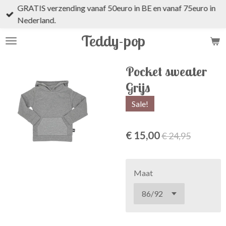
GRATIS verzending vanaf 50euro in BE en vanaf 75euro in
Ga
Nederland.
direct
naar
Teddy-pop
de
hoofdinhoud
Pocket sweater
Grijs
Sale!
€ 15,00
€ 24,95
Maat