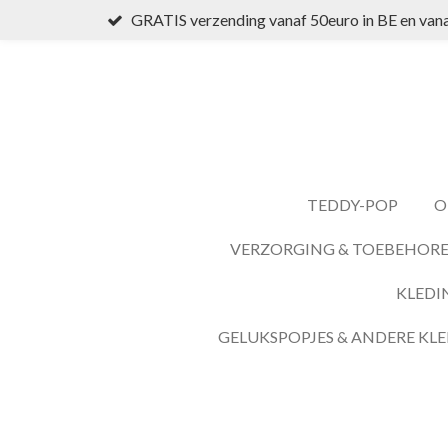
GRATIS verzending vanaf 50euro in BE en vana
Ga
direct
naar
de
hoofdinhoud
TEDDY-POP
O
VERZORGING & TOEBEHOR
KLEDI
GELUKSPOPJES & ANDERE KLE