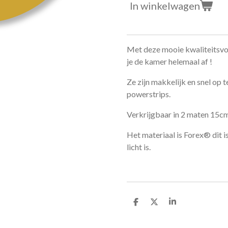
In winkelwagen
Met deze mooie kwaliteitsvo
je de kamer helemaal af !
Ze zijn makkelijk en snel op 
powerstrips.
Verkrijgbaar in 2 maten 15c
Het materiaal is Forex® dit i
licht is.
D
D
S
e
e
h
l
e
a