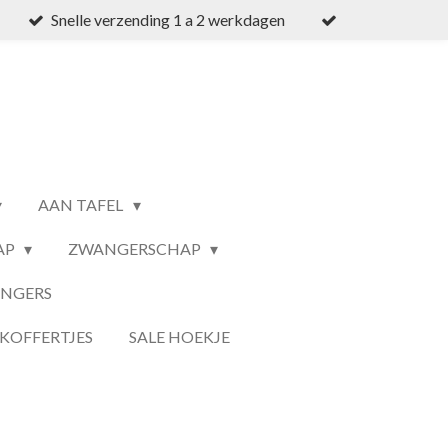
Snelle verzending 1 a 2 werkdagen
AAN TAFEL
AP
ZWANGERSCHAP
ANGERS
KOFFERTJES
SALE HOEKJE