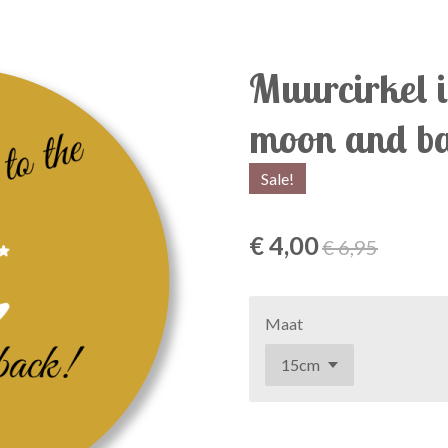
Muurcirkel i
moon and b
Sale!
€ 4,00
€ 6,95
Maat