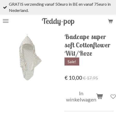
GRATIS verzending vanaf 50euro in BE en vanaf 75euro in
Ga
Nederland.
direct
naar
Teddy-pop
de
hoofdinhoud
Badcape super
soft Cottonflower
Wit/Roze
Sale!
€ 10,00
€ 17,95
In
winkelwagen