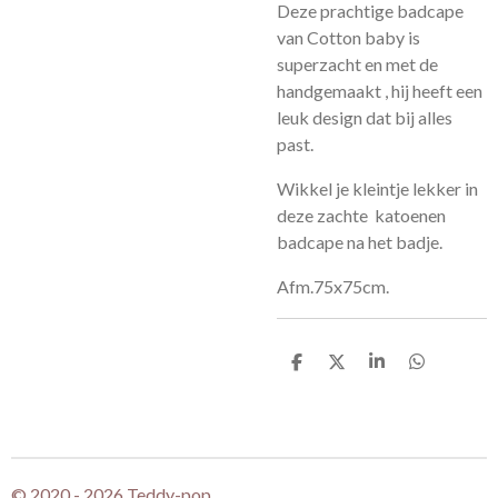
Deze prachtige badcape
van Cotton baby is
superzacht en met de
handgemaakt , hij heeft een
leuk design dat bij alles
past.
Wikkel je kleintje lekker in
deze zachte katoenen
badcape na het badje.
Afm.75x75cm.
D
D
S
D
e
e
h
e
l
e
a
l
e
l
r
e
n
e
n
© 2020 - 2026 Teddy-pop