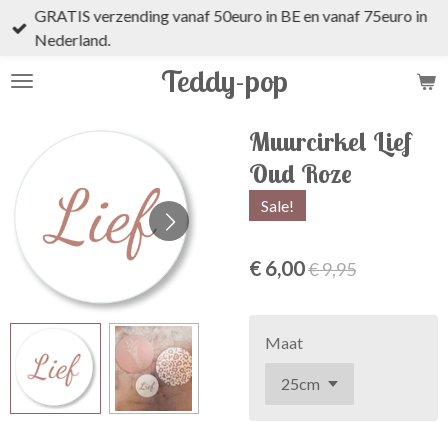
GRATIS verzending vanaf 50euro in BE en vanaf 75euro in
Ga
Nederland.
direct
naar
Teddy-pop
de
hoofdinhoud
Muurcirkel Lief
Oud Roze
Sale!
€ 6,00
€ 9,95
Maat