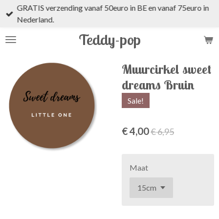
GRATIS verzending vanaf 50euro in BE en vanaf 75euro in
Ga
Nederland.
direct
naar
Teddy-pop
de
hoofdinhoud
Muurcirkel sweet
dreams Bruin
Sale!
€ 4,00
€ 6,95
Maat