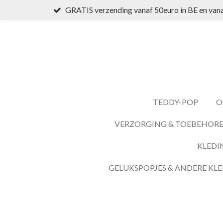
GRATIS verzending vanaf 50euro in BE en vana
Ga
direct
naar
de
hoofdinhoud
TEDDY-POP
O
VERZORGING & TOEBEHOR
KLEDI
GELUKSPOPJES & ANDERE KLE