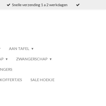
Snelle verzending 1 a 2 werkdagen
AAN TAFEL
AP
ZWANGERSCHAP
ANGERS
KOFFERTJES
SALE HOEKJE