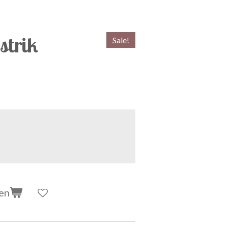
strik
Sale!
en