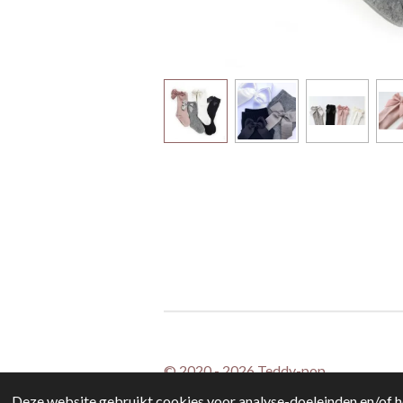
© 2020 - 2026 Teddy-pop
Deze website gebruikt cookies voor analyse-doeleinden en/of he