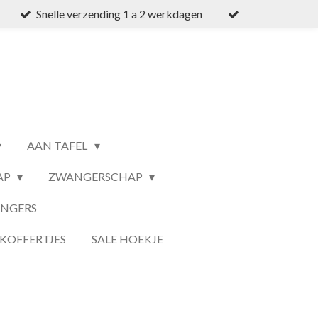
Snelle verzending 1 a 2 werkdagen
AAN TAFEL
AP
ZWANGERSCHAP
ANGERS
KOFFERTJES
SALE HOEKJE