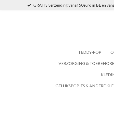
GRATIS verzending vanaf 50euro in BE en vana
Ga
direct
naar
de
hoofdinhoud
TEDDY-POP
O
VERZORGING & TOEBEHOR
KLEDI
GELUKSPOPJES & ANDERE KLE