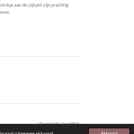
rikje aan de zijkant zijn prachtig
oomer.
Powered by
JouwWeb
te gaat u hiermee akkoord.
Akkoord