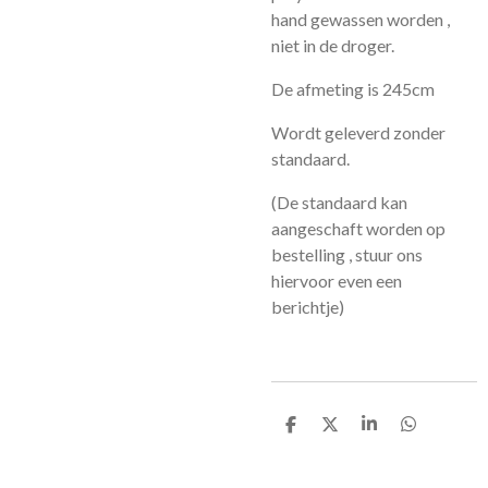
hand gewassen worden ,
niet in de droger.
De afmeting is 245cm
Wordt geleverd zonder
standaard.
(De standaard kan
aangeschaft worden op
bestelling , stuur ons
hiervoor even een
berichtje)
D
D
S
D
e
e
h
e
l
e
a
l
e
l
r
e