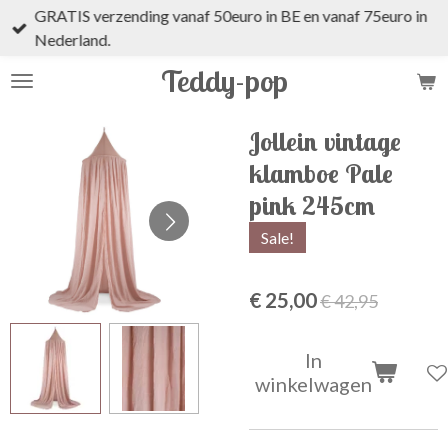
GRATIS verzending vanaf 50euro in BE en vanaf 75euro in
Ga
Nederland.
direct
naar
Teddy-pop
de
hoofdinhoud
Jollein vintage
klamboe Pale
pink 245cm
Sale!
€ 25,00
€ 42,95
In
winkelwagen