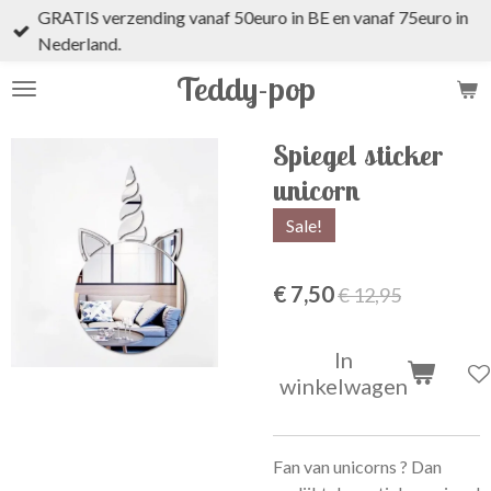
GRATIS verzending vanaf 50euro in BE en vanaf 75euro in
Ga
Nederland.
direct
naar
Teddy-pop
de
hoofdinhoud
Spiegel sticker
unicorn
Sale!
€ 7,50
€ 12,95
In
winkelwagen
Fan van unicorns ? Dan