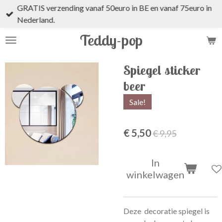
GRATIS verzending vanaf 50euro in BE en vanaf 75euro in
Ga
Nederland.
direct
naar
Teddy-pop
de
hoofdinhoud
Spiegel sticker
beer
Sale!
€ 5,50
€ 9,95
In
winkelwagen
Deze decoratie spiegel is