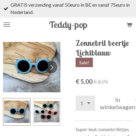
GRATIS verzending vanaf 50euro in BE en vanaf 75euro in
Ga
Nederland.
direct
naar
Teddy-pop
de
hoofdinhoud
Zonnebril beertje
Lichtblauw
Sale!
€ 5,00
€ 8,95
In
winkelwagen
Super leuk zonnebrilletjes