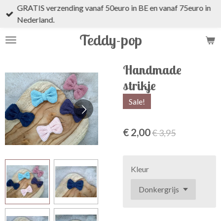
GRATIS verzending vanaf 50euro in BE en vanaf 75euro in
Ga
Nederland.
direct
naar
Teddy-pop
de
hoofdinhoud
Handmade
strikje
Sale!
€ 2,00
€ 3,95
Kleur