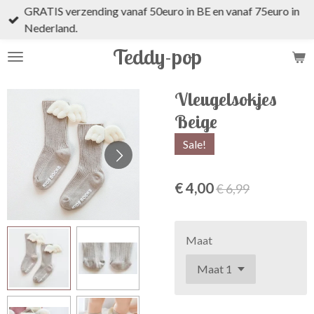
GRATIS verzending vanaf 50euro in BE en vanaf 75euro in
Ga
Nederland.
direct
naar
Teddy-pop
de
hoofdinhoud
Vleugelsokjes
Beige
Sale!
€ 4,00
€ 6,99
Maat