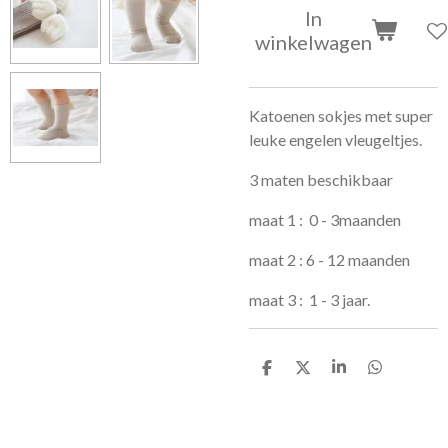
In
winkelwagen
Katoenen sokjes met super
leuke engelen vleugeltjes.
3 maten beschikbaar
maat 1 : 0 - 3maanden
maat 2 : 6 - 12 maanden
maat 3 : 1 - 3 jaar.
D
D
S
D
e
e
h
e
l
e
a
l
e
l
r
e
n
e
n