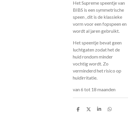
Het Supreme speentje van
BIBS is een symmetrische
speen , dit is de klassieke
vorm voor een fopspeen en
wordt al jaren gebruikt.
Het speentje bevat geen
luchtgaten zodat het de
huid rondom minder
vochtig wordt. Zo
verminderd het risico op
huidirritatie.
van 6 tot 18 maanden
D
D
S
D
e
e
h
e
l
e
a
l
e
l
r
e
n
e
n