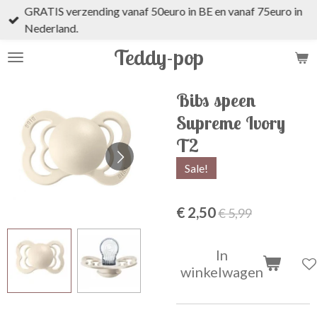
GRATIS verzending vanaf 50euro in BE en vanaf 75euro in
Ga
Nederland.
direct
naar
Teddy-pop
de
hoofdinhoud
Bibs speen
Supreme Ivory
T2
Sale!
€ 2,50
€ 5,99
In
winkelwagen