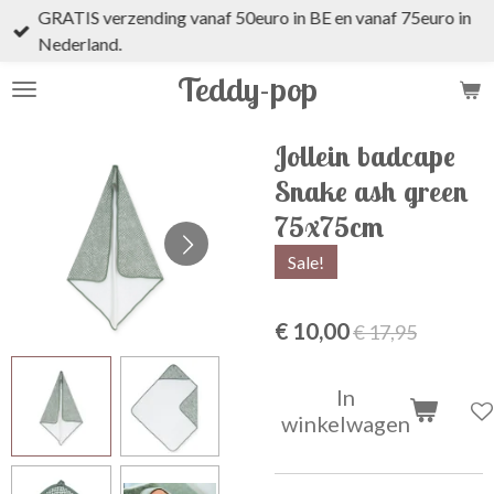
GRATIS verzending vanaf 50euro in BE en vanaf 75euro in
Ga
Nederland.
direct
naar
Teddy-pop
de
hoofdinhoud
Jollein badcape
Snake ash green
75x75cm
Sale!
€ 10,00
€ 17,95
In
winkelwagen