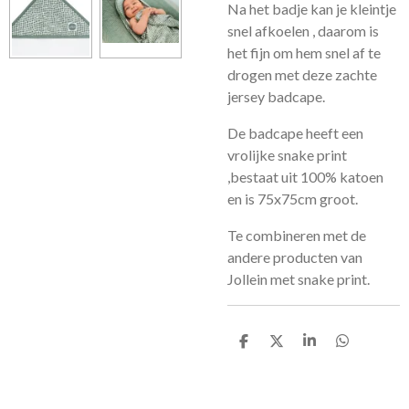
Na het badje kan je kleintje
snel afkoelen , daarom is
het fijn om hem snel af te
drogen met deze zachte
jersey badcape.
De badcape heeft een
vrolijke snake print
,bestaat uit 100% katoen
en is 75x75cm groot.
Te combineren met de
andere producten van
Jollein met snake print.
D
D
S
D
e
e
h
e
l
e
a
l
e
l
r
e
n
e
n