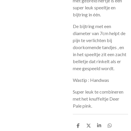
met gebreid hertje is een
super leuk speeltje en
bijtring in één.
De bijtring met een
diameter van 7cm helpt de
pijn te verlichten bij
doorkomende tandjes , en
in het speeltje zit een zacht
belletje dat rinkelt als er
mee gespeeld wordt.
Wastip : Handwas
Super leuk te combineren
met het knuffeltje Deer
Pale pink.
D
D
S
D