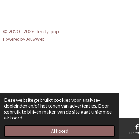
e
e
h
e
l
e
a
l
e
l
r
e
n
e
n
© 2020 - 2026 Teddy-pop
Powered by
JouwWeb
Deze website gebruikt cookies voor analyse-
doeleinden en/of het tonen van advertenties. Door
gebruik te blijven maken van de site gaat u hiermee
akkoord.
Akkoord
E-mailadres
Kaart
Face