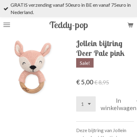
GRATIS verzending vanaf 50euro in BE en vanaf 75euro in
Ga
Nederland.
direct
naar
Teddy-pop
de
hoofdinhoud
Jollein bijtring
Deer Pale pink
Sale!
€ 5,00
€ 8,95
In
winkelwagen
Deze bijtring van Jollein