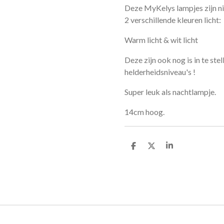
Deze MyKelys lampjes zijn nie
2 verschillende kleuren licht:
Warm licht & wit licht
Deze zijn ook nog is in te stel
helderheidsniveau's !
Super leuk als nachtlampje.
14cm hoog.
D
D
S
e
e
h
l
e
a
e
l
r
n
e