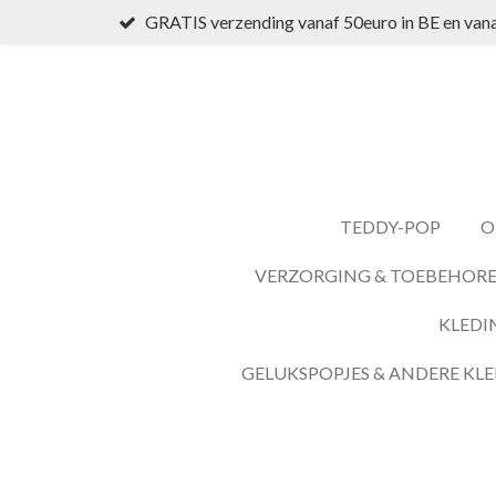
GRATIS verzending vanaf 50euro in BE en vana
Ga
direct
naar
de
hoofdinhoud
TEDDY-POP
O
VERZORGING & TOEBEHOR
KLEDI
GELUKSPOPJES & ANDERE KLE