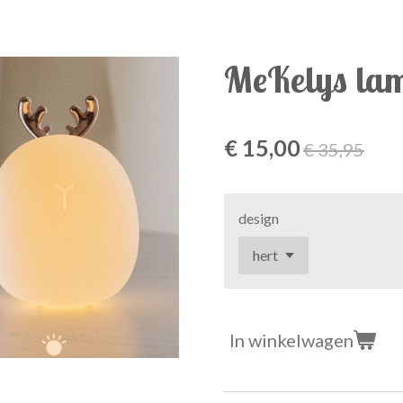
MeKelys lam
€ 15,00
€ 35,95
design
In winkelwagen