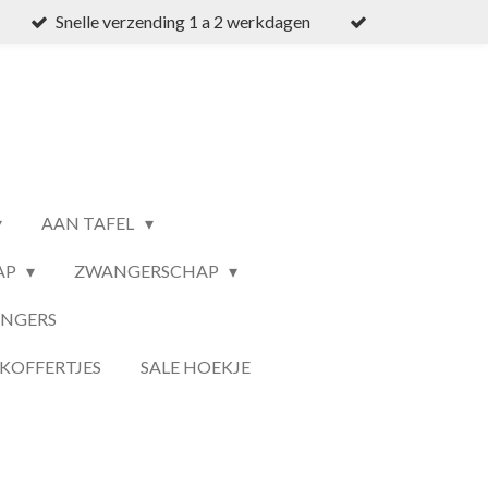
Snelle verzending 1 a 2 werkdagen
AAN TAFEL
AP
ZWANGERSCHAP
ANGERS
KOFFERTJES
SALE HOEKJE