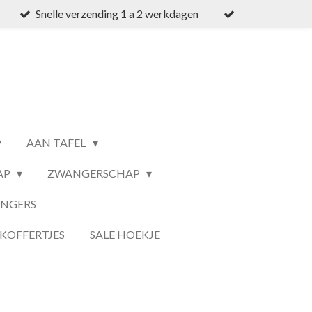
Snelle verzending 1 a 2 werkdagen
AAN TAFEL
AP
ZWANGERSCHAP
ANGERS
KOFFERTJES
SALE HOEKJE