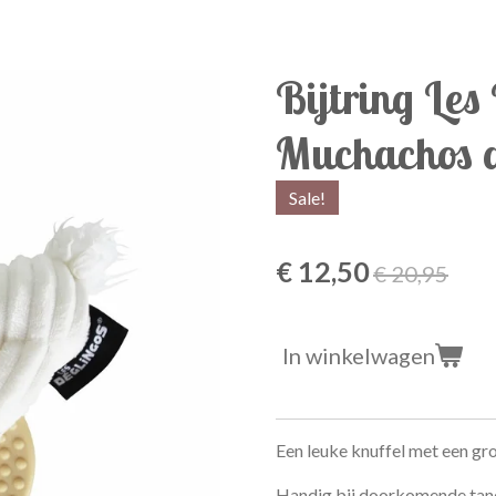
Bijtring Les
Muchachos 
Sale!
€ 12,50
€ 20,95
In winkelwagen
Een leuke knuffel met een gro
Handig bij doorkomende tand