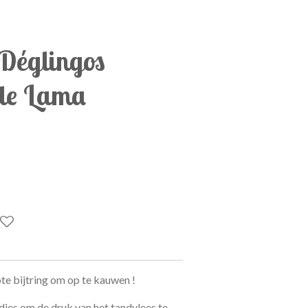
 Déglingos
de Lama
te bijtring om op te kauwen !
jes om de druk van het tandvlees te