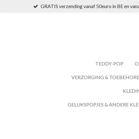
GRATIS verzending vanaf 50euro in BE en vana
Ga
direct
naar
de
hoofdinhoud
TEDDY-POP
O
VERZORGING & TOEBEHOR
KLEDI
GELUKSPOPJES & ANDERE KLE